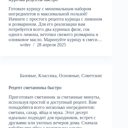
Готовьте курицу с минимальным набором
ингредиентов и максимальной пользой!
Начните с простого рецепта курицы с лимоном
и розмарином. Для его реализации вам
потребуется всего два куриных филе, сок
одного лимона, веточки свежего розмарина и
оливковое масло. Маринуйте курицу в смеси…
writer
28 апреля 2025
Базовые
,
Классика
,
Основные
,
Советские
Рецепт сметанника быстро
Приготовьте сметанник за считанные минуты,
используя простой и доступный рецепт. Вам
понадобятся всего несколько ингредиентов:
сметана, сахар, яйца и мука. Этот десерт
идеально подходит для праздников, встреч с
друзьями или уютных вечеров дома. Сначала
взбейте три яйца с полстакана сахара…