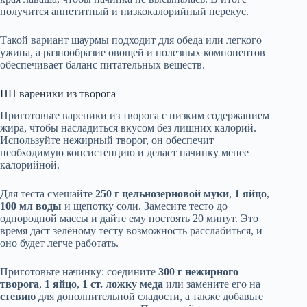
получится аппетитный и низкокалорийный перекус.
Такой вариант шаурмы подходит для обеда или легкого
ужина, а разнообразие овощей и полезных компонентов
обеспечивает баланс питательных веществ.
ПП вареники из творога
Приготовьте вареники из творога с низким содержанием
жира, чтобы насладиться вкусом без лишних калорий.
Используйте нежирный творог, он обеспечит
необходимую консистенцию и делает начинку менее
калорийной.
Для теста смешайте
250 г цельнозерновой муки
,
1 яйцо
,
100 мл воды
и щепотку соли. Замесите тесто до
однородной массы и дайте ему постоять 20 минут. Это
время даст зелёному тесту возможность расслабиться, и
оно будет легче работать.
Приготовьте начинку: соедините
300 г нежирного
творога
,
1 яйцо
,
1 ст. ложку меда
или замените его на
стевию
для дополнительной сладости, а также добавьте