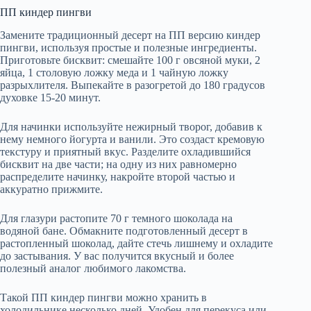
ПП киндер пингви
Замените традиционный десерт на ПП версию киндер
пингви, используя простые и полезные ингредиенты.
Приготовьте бисквит: смешайте 100 г овсяной муки, 2
яйца, 1 столовую ложку меда и 1 чайную ложку
разрыхлителя. Выпекайте в разогретой до 180 градусов
духовке 15-20 минут.
Для начинки используйте нежирный творог, добавив к
нему немного йогурта и ванили. Это создаст кремовую
текстуру и приятный вкус. Разделите охладившийся
бисквит на две части; на одну из них равномерно
распределите начинку, накройте второй частью и
аккуратно прижмите.
Для глазури растопите 70 г темного шоколада на
водяной бане. Обмакните подготовленный десерт в
растопленный шоколад, дайте стечь лишнему и охладите
до застывания. У вас получится вкусный и более
полезный аналог любимого лакомства.
Такой ПП киндер пингви можно хранить в
холодильнике несколько дней. Удобен для перекуса или