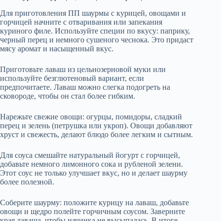
Для приготовления ПП шаурмы с курицей, овощами и
горчицей начните с отваривания или запекания
куриного филе. Используйте специи по вкусу: паприку,
черный перец и немного сушеного чеснока. Это придаст
мясу аромат и насыщенный вкус.
Приготовьте лаваш из цельнозерновой муки или
используйте безглютеновый вариант, если
предпочитаете. Лаваш можно слегка подогреть на
сковороде, чтобы он стал более гибким.
Нарежьте свежие овощи: огурцы, помидоры, сладкий
перец и зелень (петрушка или укроп). Овощи добавляют
хруст и свежесть, делают блюдо более легким и сытным.
Для соуса смешайте натуральный йогурт с горчицей,
добавьте немного лимонного сока и рубленой зелени.
Этот соус не только улучшает вкус, но и делает шаурму
более полезной.
Соберите шаурму: положите курицу на лаваш, добавьте
овощи и щедро полейте горчичным соусом. Заверните
края лаваша, чтобы начинка не высыпалась. В итоге