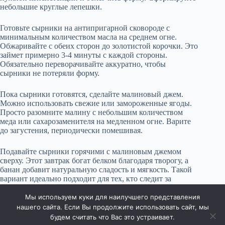
небольшие круглые лепешки.
Готовьте сырники на антипригарной сковороде с
минимальным количеством масла на среднем огне.
Обжаривайте с обеих сторон до золотистой корочки. Это
займет примерно 3-4 минуты с каждой стороны.
Обязательно переворачивайте аккуратно, чтобы
сырники не потеряли форму.
Пока сырники готовятся, сделайте малиновый джем.
Можно использовать свежие или замороженные ягоды.
Просто разомните малину с небольшим количеством
меда или сахарозаменителя на медленном огне. Варите
до загустения, периодически помешивая.
Подавайте сырники горячими с малиновым джемом
сверху. Этот завтрак богат белком благодаря творогу, а
банан добавит натуральную сладость и мягкость. Такой
вариант идеально подходит для тех, кто следит за
питанием и хочет наслаждаться чем-то вкусным и
полезным.
Мы используем куки для наилучшего представления
нашего сайта. Если Вы продолжите использовать сайт, мы
будем считать что Вас это устраивает.