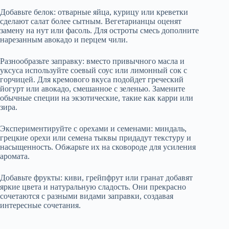
Добавьте белок: отварные яйца, курицу или креветки
сделают салат более сытным. Вегетарианцы оценят
замену на нут или фасоль. Для остроты смесь дополните
нарезанным авокадо и перцем чили.
Разнообразьте заправку: вместо привычного масла и
уксуса используйте соевый соус или лимонный сок с
горчицей. Для кремового вкуса подойдет греческий
йогурт или авокадо, смешанное с зеленью. Замените
обычные специи на экзотические, такие как карри или
зира.
Экспериментируйте с орехами и семенами: миндаль,
грецкие орехи или семена тыквы придадут текстуру и
насыщенность. Обжарьте их на сковороде для усиления
аромата.
Добавьте фрукты: киви, грейпфрут или гранат добавят
яркие цвета и натуральную сладость. Они прекрасно
сочетаются с разными видами заправки, создавая
интересные сочетания.