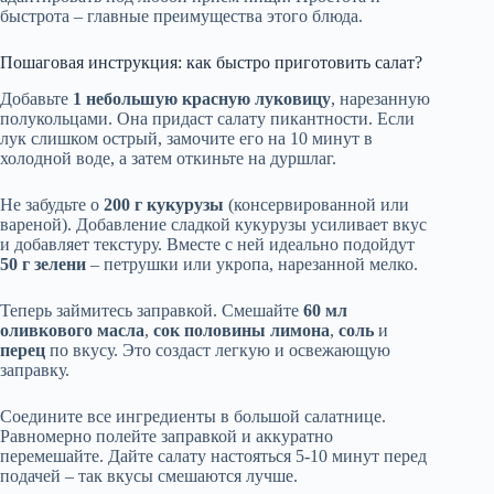
быстрота – главные преимущества этого блюда.
Пошаговая инструкция: как быстро приготовить салат?
Добавьте
1 небольшую красную луковицу
, нарезанную
полукольцами. Она придаст салату пикантности. Если
лук слишком острый, замочите его на 10 минут в
холодной воде, а затем откиньте на дуршлаг.
Не забудьте о
200 г кукурузы
(консервированной или
вареной). Добавление сладкой кукурузы усиливает вкус
и добавляет текстуру. Вместе с ней идеально подойдут
50 г зелени
– петрушки или укропа, нарезанной мелко.
Теперь займитесь заправкой. Смешайте
60 мл
оливкового масла
,
сок половины лимона
,
соль
и
перец
по вкусу. Это создаст легкую и освежающую
заправку.
Соедините все ингредиенты в большой салатнице.
Равномерно полейте заправкой и аккуратно
перемешайте. Дайте салату настояться 5-10 минут перед
подачей – так вкусы смешаются лучше.