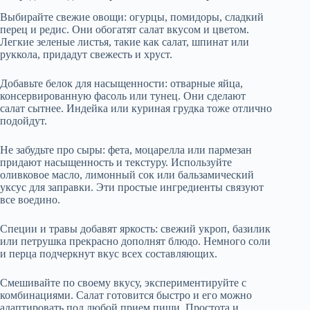
Выбирайте свежие овощи: огурцы, помидоры, сладкий
перец и редис. Они обогатят салат вкусом и цветом.
Легкие зеленые листья, такие как салат, шпинат или
руккола, придадут свежесть и хруст.
Добавьте белок для насыщенности: отварные яйца,
консервированную фасоль или тунец. Они сделают
салат сытнее. Индейка или куриная грудка тоже отлично
подойдут.
Не забудьте про сыры: фета, моцарелла или пармезан
придают насыщенность и текстуру. Используйте
оливковое масло, лимонный сок или бальзамический
уксус для заправки. Эти простые ингредиенты связуют
все воедино.
Специи и травы добавят яркость: свежий укроп, базилик
или петрушка прекрасно дополнят блюдо. Немного соли
и перца подчеркнут вкус всех составляющих.
Смешивайте по своему вкусу, экспериментируйте с
комбинациями. Салат готовится быстро и его можно
адаптировать под любой прием пищи. Простота и