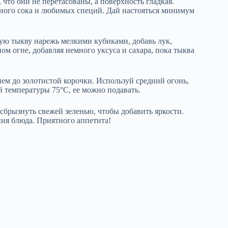
что они не перетасованы, а поверхность гладкая.
нного сока и любимых специй. Дай настояться минимум
ую тыкву нарежь мелкими кубиками, добавь лук,
ом огне, добавляя немного уксуса и сахара, пока тыква
м до золотистой корочки. Используй средний огонь,
й температуры 75°C, ее можно подавать.
брызнуть свежей зеленью, чтобы добавить яркости.
ния блюда. Приятного аппетита!