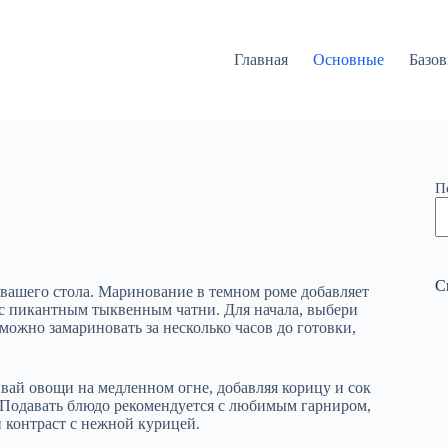
Главная
Основные
Базо
П
С
 вашего стола. Маринование в темном роме добавляет
я с пикантным тыквенным чатни. Для начала, выбери
можно замариновать за несколько часов до готовки,
ивай овощи на медленном огне, добавляя корицу и сок
 Подавать блюдо рекомендуется с любимым гарниром,
 контраст с нежной курицей.