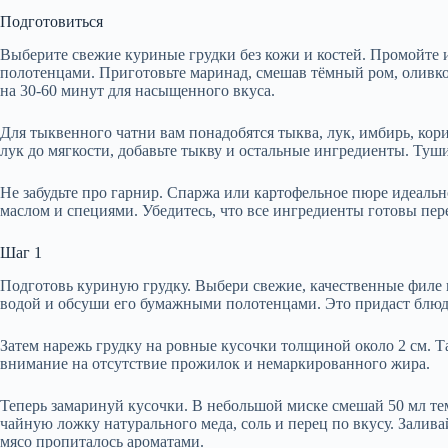
Подготовиться
Выберите свежие куриные грудки без кожи и костей. Промойте 
полотенцами. Приготовьте маринад, смешав тёмный ром, оливков
на 30-60 минут для насыщенного вкуса.
Для тыквенного чатни вам понадобятся тыква, лук, имбирь, кори
лук до мягкости, добавьте тыкву и остальные ингредиенты. Туш
Не забудьте про гарнир. Спаржа или картофельное пюре идеаль
маслом и специями. Убедитесь, что все ингредиенты готовы пер
Шаг 1
Подготовь куриную грудку. Выбери свежие, качественные филе 
водой и обсуши его бумажными полотенцами. Это придаст блюду
Затем нарежь грудку на ровные кусочки толщиной около 2 см. Т
внимание на отсутствие прожилок и немаркированного жира.
Теперь замаринуй кусочки. В небольшой миске смешай 50 мл тем
чайную ложку натурального меда, соль и перец по вкусу. Залива
мясо пропиталось ароматами.