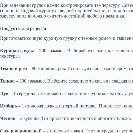
При запекании грудок важно контролировать температуру. Довед
сочность. Подавай курицу с щедрой порцией чатни, и твои близ
закуску вполне можно считать достойной любого праздника.
Продукты для рецепта
Приготовьте сочную куриную грудку с темным ромом и тыквен
Куриная грудка
– 500 граммов. Выбирайте свежие, качественные
текстуры.
Темный ром
– 80 миллилитров. Используйте богатый и ароматн
Тыква
– 300 граммов. Выберите сахарную тыкву, она сладкая и 
Лук
– 1 середина. Лук добавит сладости и глубины в чатни, улу
Имбирь
– 1 столовая ложка, натертый на терке. Привнесет тепл
Чеснок
– 2 зубчика. Он придаст пикантность и обогатит блюдо.
Сахар коричневый
– 2 столовые ложки. Этот ингредиент усили