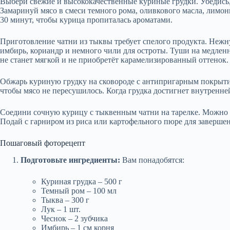
Выбери свежие и высококачественные куриные грудки. Убедись, 
Замаринуй мясо в смеси темного рома, оливкового масла, лимо
30 минут, чтобы курица пропиталась ароматами.
Приготовление чатни из тыквы требует спелого продукта. Нежн
имбирь, кориандр и немного чили для остроты. Туши на медленн
не станет мягкой и не приобретёт карамелизированный оттенок.
Обжарь куриную грудку на сковороде с антипригарным покрытие
чтобы мясо не пересушилось. Когда грудка достигнет внутренне
Соедини сочную курицу с тыквенным чатни на тарелке. Можно с
Подай с гарниром из риса или картофельного пюре для заверше
Пошаговый фоторецепт
Подготовьте ингредиенты:
Вам понадобятся:
Куриная грудка – 500 г
Темный ром – 100 мл
Тыква – 300 г
Лук – 1 шт.
Чеснок – 2 зубчика
Имбирь – 1 см корня