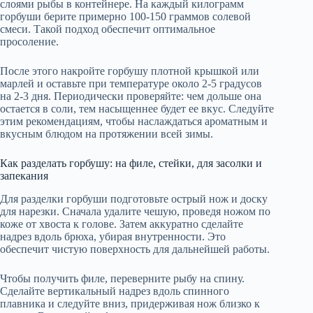
слоями рыбы в контейнере. На каждый килограмм
горбуши берите примерно 100-150 граммов солевой
смеси. Такой подход обеспечит оптимальное
просоление.
После этого накройте горбушу плотной крышкой или
марлей и оставьте при температуре около 2-5 градусов
на 2-3 дня. Периодически проверяйте: чем дольше она
остается в соли, тем насыщеннее будет ее вкус. Следуйте
этим рекомендациям, чтобы наслаждаться ароматным и
вкусным блюдом на протяжении всей зимы.
Как разделать горбушу: на филе, стейки, для засолки и
запекания
Для разделки горбуши подготовьте острый нож и доску
для нарезки. Сначала удалите чешую, проведя ножом по
коже от хвоста к голове. Затем аккуратно сделайте
надрез вдоль брюха, убирая внутренности. Это
обеспечит чистую поверхность для дальнейшей работы.
Чтобы получить филе, переверните рыбу на спину.
Сделайте вертикальный надрез вдоль спинного
плавника и следуйте вниз, придерживая нож близко к