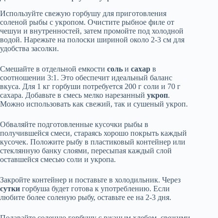
Используйте свежую горбушу для приготовления
соленой рыбы с укропом. Очистите рыбное филе от
чешуи и внутренностей, затем промойте под холодной
водой. Нарежьте на полоски шириной около 2-3 см для
удобства засолки.
Смешайте в отдельной емкости
соль
и
сахар
в
соотношении 3:1. Это обеспечит идеальный баланс
вкуса. Для 1 кг горбуши потребуется 200 г соли и 70 г
сахара. Добавьте в смесь мелко нарезанный
укроп
.
Можно использовать как свежий, так и сушеный укроп.
Обваляйте подготовленные кусочки рыбы в
получившейся смеси, стараясь хорошо покрыть каждый
кусочек. Положите рыбу в пластиковый контейнер или
стеклянную банку слоями, пересыпая каждый слой
оставшейся смесью соли и укропа.
Закройте контейнер и поставьте в холодильник. Через
сутки
горбуша будет готова к употреблению. Если
любите более соленую рыбу, оставьте ее на 2-3 дня.
Подавайте соленую горбушу с ржаным хлебом, свежими