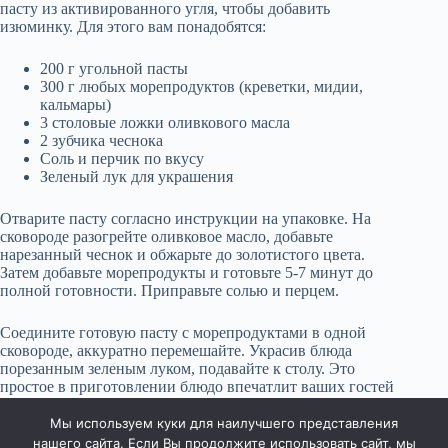
пасту из активированного угля, чтобы добавить
изюминку. Для этого вам понадобятся:
200 г угольной пасты
300 г любых морепродуктов (креветки, мидии,
кальмары)
3 столовые ложки оливкового масла
2 зубчика чеснока
Соль и перчик по вкусу
Зеленый лук для украшения
Отварите пасту согласно инструкции на упаковке. На
сковороде разогрейте оливковое масло, добавьте
нарезанный чеснок и обжарьте до золотистого цвета.
Затем добавьте морепродукты и готовьте 5-7 минут до
полной готовности. Приправьте солью и перцем.
Соедините готовую пасту с морепродуктами в одной
сковороде, аккуратно перемешайте. Украсив блюда
порезанным зеленым луком, подавайте к столу. Это
простое в приготовлении блюдо впечатлит ваших гостей
своим оригинальным внешним видом и насыщенным
вкусом.
Мы используем куки для наилучшего представления
нашего сайта. Если Вы продолжите использовать сайт, мы