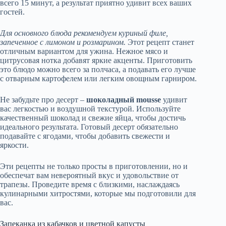
всего 15 минут, а результат приятно удивит всех ваших
гостей.
Для основного блюда рекомендуем куриный филе,
запеченное с лимоном и розмарином.
Этот рецепт станет
отличным вариантом для ужина. Нежное мясо и
цитрусовая нотка добавят яркие акценты. Приготовить
это блюдо можно всего за полчаса, а подавать его лучше
с отварным картофелем или легким овощным гарниром.
Не забудьте про десерт –
шоколадный mousse
удивит
вас легкостью и воздушной текстурой. Используйте
качественный шоколад и свежие яйца, чтобы достичь
идеального результата. Готовый десерт обязательно
подавайте с ягодами, чтобы добавить свежести и
яркости.
Эти рецепты не только просты в приготовлении, но и
обеспечат вам невероятный вкус и удовольствие от
трапезы. Проведите время с близкими, наслаждаясь
кулинарными хитростями, которые мы подготовили для
вас.
Запеканка из кабачков и цветной капусты