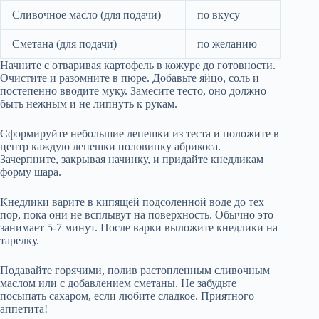
Сливочное масло (для подачи)
по вкусу
Сметана (для подачи)
по желанию
Начните с отваривая картофель в кожуре до готовности.
Очистите и разомните в пюре. Добавьте яйцо, соль и
постепенно вводите муку. Замесите тесто, оно должно
быть нежным и не липнуть к рукам.
Сформируйте небольшие лепешки из теста и положите в
центр каждую лепешки половинку абрикоса.
Зачерпните, закрывая начинку, и придайте кнедликам
форму шара.
Кнедлики варите в кипящей подсоленной воде до тех
пор, пока они не всплывут на поверхность. Обычно это
занимает 5-7 минут. После варки выложите кнедлики на
тарелку.
Подавайте горячими, полив растопленным сливочным
маслом или с добавлением сметаны. Не забудьте
посыпать сахаром, если любите сладкое. Приятного
аппетита!