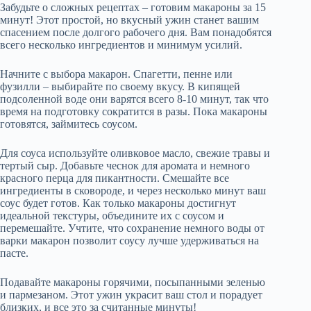
Забудьте о сложных рецептах – готовим макароны за 15
минут! Этот простой, но вкусный ужин станет вашим
спасением после долгого рабочего дня. Вам понадобятся
всего несколько ингредиентов и минимум усилий.
Начните с выбора макарон. Спагетти, пенне или
фузилли – выбирайте по своему вкусу. В кипящей
подсоленной воде они варятся всего 8-10 минут, так что
время на подготовку сократится в разы. Пока макароны
готовятся, займитесь соусом.
Для соуса используйте оливковое масло, свежие травы и
тертый сыр. Добавьте чеснок для аромата и немного
красного перца для пикантности. Смешайте все
ингредиенты в сковороде, и через несколько минут ваш
соус будет готов. Как только макароны достигнут
идеальной текстуры, объедините их с соусом и
перемешайте. Учтите, что сохранение немного воды от
варки макарон позволит соусу лучше удерживаться на
пасте.
Подавайте макароны горячими, посыпанными зеленью
и пармезаном. Этот ужин украсит ваш стол и порадует
близких, и все это за считанные минуты!